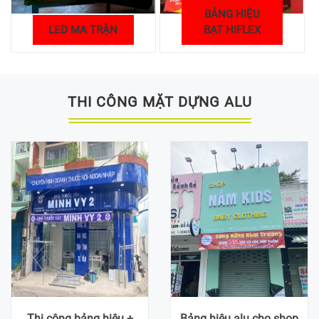
BẢNG HIỆU
HỘP ĐÈN BẠT
BẠT HIFLEX
3M IN UV
THI CÔNG MẶT DỰNG ALU
Thi công bảng hiệu +
Bảng hiệu alu cho shop