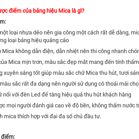
ợc điểm của bảng hiệu Mica là gì?
ểm:
 một loại nhựa dẻo nên gia công một cách rất dễ dàng, mi
ng loại bảng hiệu quảng cáo
ệu Mica không dẫn điện, dẫn nhiệt nên thi công nhanh chó
 của Mica mịn trơn, màu sắc đẹp mắt mang đến tính thẩ
g xuyên sáng tốt giúp màu sắc chữ Mica thu hút, tươi sán
 màu sắc rất đa dạng nên người sử dụng có thoải mái chọ
ữ nổi với đèn Led để tăng hiệu quả thu hút khách hàng
ợc mọi người đánh giá cao về độ bền, không thấm nước tro
nh mica thích hợp với đại đa số chủ đầu tư.
 điểm: