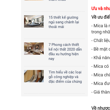
Ưu và như
Về ưu đi
15 thiết kế giường
ngủ sang chảnh lại
- Mica là
thoải mái
trong nhữ
- Chất li
7 Phong cách thiết
- Bề mặt
kế nội thất 2020 dẫn
đầu xu hướng hiện
- Khả năn
nay
- Mica có
Tìm hiểu về các loại
- Mica ch
gỗ công nghiệp và
đặc điểm của chúng
- Mica đư
- Giá thà
Về nhược