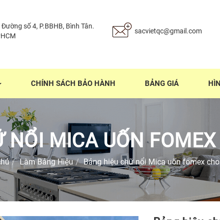
 Đường số 4, P.BBHB, Bình Tân.
sacvietqc@gmail.com
PHCM
CHÍNH SÁCH BẢO HÀNH
BẢNG GIÁ
HÌ
Ữ NỔI MICA UỐN FOMEX
chủ
Làm Bảng Hiệu
Bảng hiệu chữ nổi Mica uốn fomex ch