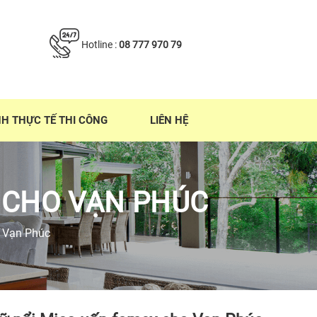
Hotline :
08 777 970 79
NH THỰC TẾ THI CÔNG
LIÊN HỆ
 CHO VẠN PHÚC
o Vạn Phúc