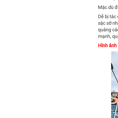
Mặc dù đư
Dễ bị tác
sặc sỡ nh
quảng cáo
mạnh, qu
Hình ảnh 