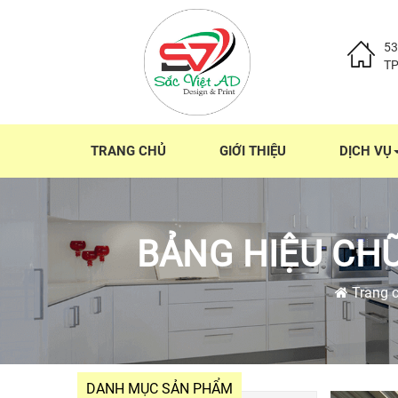
53
T
TRANG CHỦ
GIỚI THIỆU
DỊCH VỤ
BẢNG HIỆU CH
Trang 
DANH MỤC SẢN PHẨM