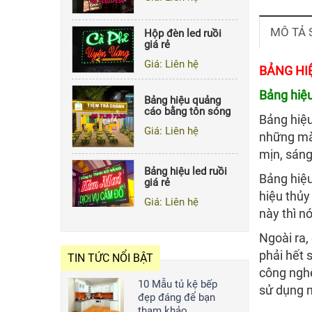
Hộp đèn led ruồi
giá rẻ
Giá: Liên hệ
MÔ TẢ
Bảng hiệu quảng
BẢNG HI
cáo bằng tôn sóng
Bảng hiệu
Giá: Liên hệ
Bảng hiệu
những mà
Bảng hiệu led ruồi
giá rẻ
mịn, sáng
Giá: Liên hệ
Bảng hiệu
hiệu thủy
Hộp đèn mica hút
này thì n
nổi giá rẻ
Ngoài ra,
Giá: Liên hệ
phải hết 
TIN TỨC NỔI BẬT
công nghệ
10 Mẫu tủ kệ bếp
sử dụng n
đẹp đáng để bạn
tham khảo