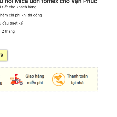
ữ nổi Mica uốn fomex cho Vạn Phúc
i tiết cho khách hàng
hêm chi phí khi thi công
 cầu thiết kế
12 tháng
79