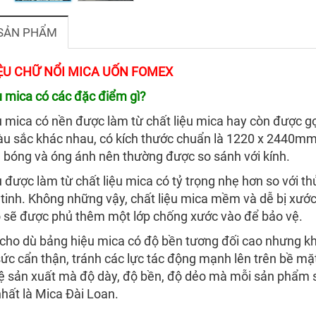
 SẢN PHẨM
ỆU CHỮ NỔI MICA UỐN FOMEX
 mica có các đặc điểm gì?
 mica có nền được làm từ chất liệu mica hay còn được gọi
u sắc khác nhau, có kích thước chuẩn là 1220 x 2440mm
 bóng và óng ánh nên thường được so sánh với kính.
 được làm từ chất liệu mica có tỷ trọng nhẹ hơn so với th
 tinh. Không những vậy, chất liệu mica mềm và dễ bị xước
ó sẽ được phủ thêm một lớp chống xước vào để bảo vệ.
 cho dù bảng hiệu mica có độ bền tương đối cao nhưng k
sức cẩn thận, tránh các lực tác động mạnh lên trên bề m
 sản xuất mà độ dày, độ bền, độ dẻo mà mỗi sản phẩm s
hất là Mica Đài Loan.