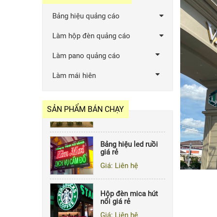
Bảng hiệu quảng cáo
Hộp đèn led ruồi
giá rẻ
Làm hộp đèn quảng cáo
Giá: Liên hệ
Làm pano quảng cáo
Bảng hiệu quảng
Làm mái hiên
cáo bằng tôn sóng
Giá: Liên hệ
SẢN PHẨM BÁN CHẠY
Bảng hiệu led ruồi
giá rẻ
Giá: Liên hệ
Hộp đèn mica hút
nổi giá rẻ
Giá: Liên hệ