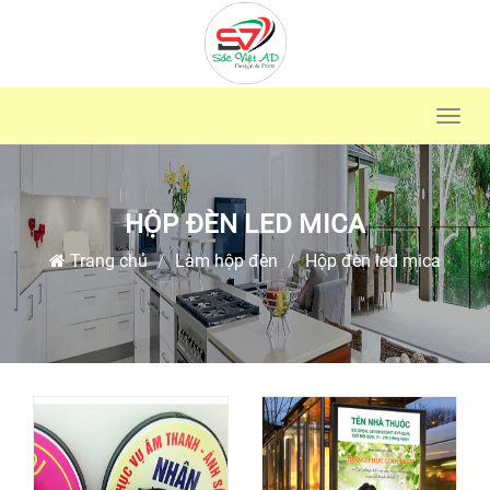
Toggl
navig
HỘP ĐÈN LED MICA
Trang chủ
Làm hộp đèn
Hộp đèn led mica