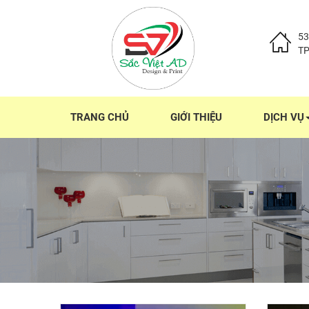
53
T
TRANG CHỦ
GIỚI THIỆU
DỊCH VỤ