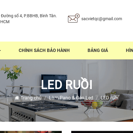
 Đường số 4, P.BBHB, Bình Tân.
sacvietqc@gmail.com
PHCM
CHÍNH SÁCH BẢO HÀNH
BẢNG GIÁ
HÌ
LED RUỒI
Trang chủ
Làm Pano & Đèn Led
LED ruồi