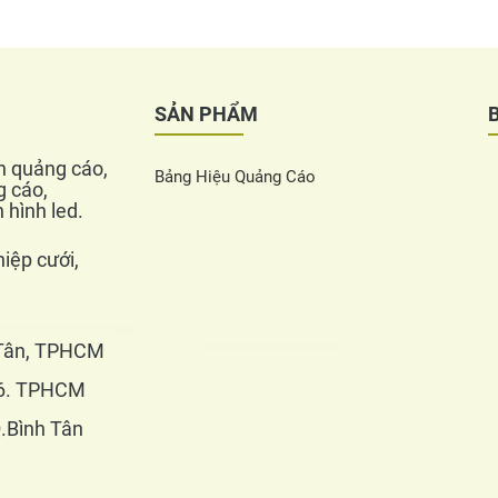
SẢN PHẨM
nh quảng cáo,
Bảng Hiệu Quảng Cáo
g cáo,
 hình led.
hiệp cưới,
 Tân, TPHCM
n 6. TPHCM
Q.Bình Tân