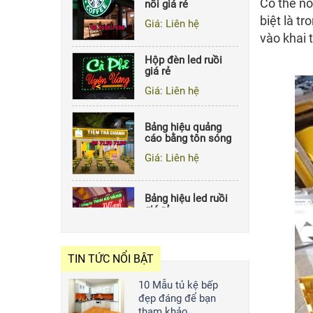
Có thể nó
biệt là t
Hộp đèn led ruồi
vào khai 
giá rẻ
Giá: Liên hệ
Bảng hiệu quảng
cáo bằng tôn sóng
Giá: Liên hệ
Bảng hiệu led ruồi
giá rẻ
Giá: Liên hệ
Hộp đèn mica hút
nổi giá rẻ
TIN TỨC NỔI BẬT
Giá: Liên hệ
10 Mẫu tủ kệ bếp
đẹp đáng để bạn
tham khảo