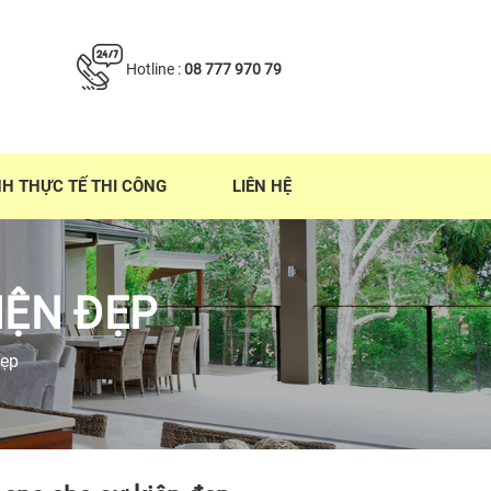
Hotline :
08 777 970 79
NH THỰC TẾ THI CÔNG
LIÊN HỆ
IỆN ĐẸP
đẹp