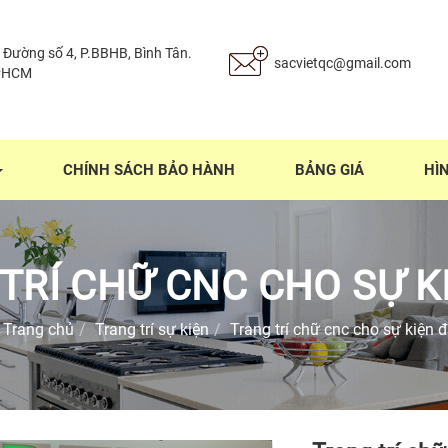
 Đường số 4, P.BBHB, Bình Tân.
sacvietqc@gmail.com
PHCM
CHÍNH SÁCH BẢO HÀNH
BẢNG GIÁ
HÌ
TRÍ CHỮ CNC CHO SỰ K
Trang chủ
Trang trí sự kiện
Trang trí chữ cnc cho sự kiện 