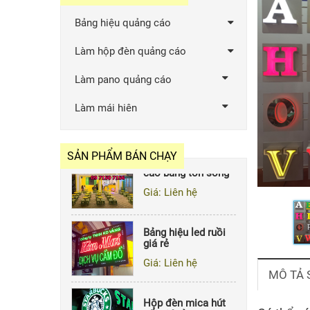
Bảng hiệu quảng cáo
Làm hộp đèn quảng cáo
Hộp đèn led ruồi
giá rẻ
Làm pano quảng cáo
Giá: Liên hệ
Làm mái hiên
Bảng hiệu quảng
cáo bằng tôn sóng
SẢN PHẨM BÁN CHẠY
Giá: Liên hệ
Bảng hiệu led ruồi
giá rẻ
Giá: Liên hệ
Hộp đèn mica hút
MÔ TẢ
nổi giá rẻ
Giá: Liên hệ