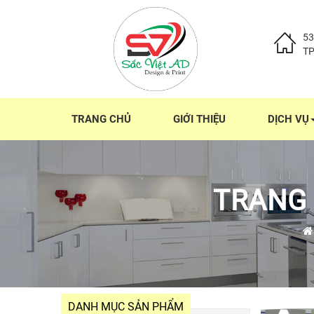
53
T
TRANG CHỦ
GIỚI THIỆU
DỊCH VỤ
TRANG 
DANH MỤC SẢN PHẨM