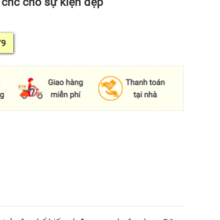
 cnc cho sự kiện đẹp
79