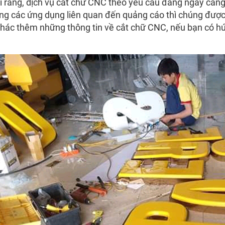
i rằng, dịch vụ cắt chữ CNC theo yêu cầu đang ngày càn
rong các ứng dụng liên quan đến quảng cáo thì chúng được 
thác thêm những thông tin về cắt chữ CNC, nếu bạn có hứ