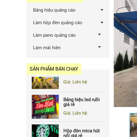
Bảng hiệu quảng cáo
Làm hộp đèn quảng cáo
Hộp đèn led ruồi
giá rẻ
Làm pano quảng cáo
Giá: Liên hệ
Làm mái hiên
Bảng hiệu quảng
cáo bằng tôn sóng
SẢN PHẨM BÁN CHẠY
Giá: Liên hệ
Bảng hiệu led ruồi
giá rẻ
Giá: Liên hệ
Hộp đèn mica hút
nổi giá rẻ
Giá: Liên hệ