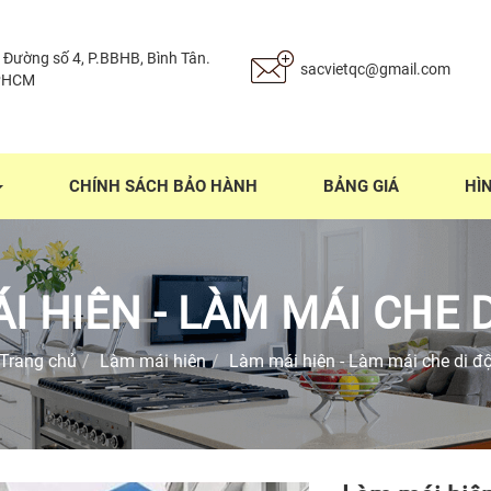
 Đường số 4, P.BBHB, Bình Tân.
sacvietqc@gmail.com
PHCM
CHÍNH SÁCH BẢO HÀNH
BẢNG GIÁ
HÌ
I HIÊN - LÀM MÁI CHE 
Trang chủ
Làm mái hiên
Làm mái hiên - Làm mái che di đ