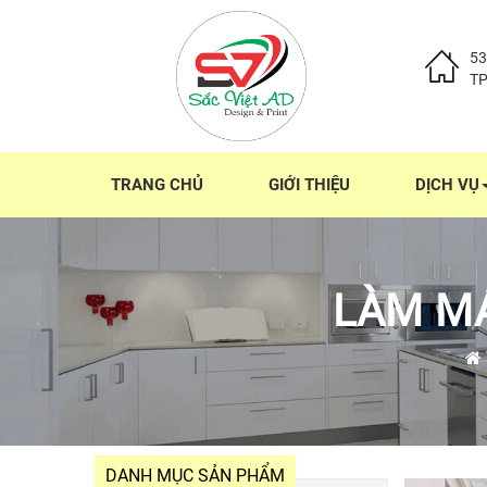
53
T
TRANG CHỦ
GIỚI THIỆU
DỊCH VỤ
LÀM MÁ
DANH MỤC SẢN PHẨM