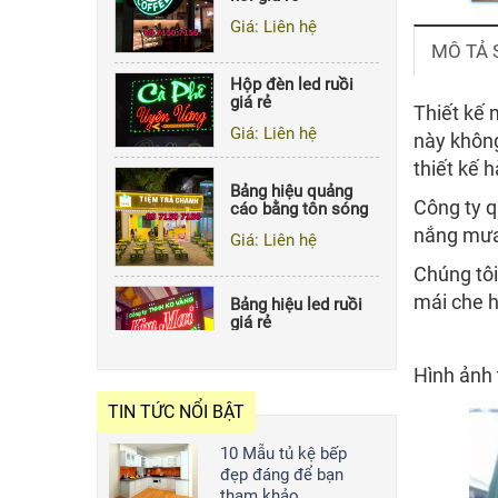
Hộp đèn led ruồi
MÔ TẢ
giá rẻ
Giá: Liên hệ
Thiết kế 
này không
Bảng hiệu quảng
thiết kế 
cáo bằng tôn sóng
Giá: Liên hệ
Công ty q
nắng mưa 
Bảng hiệu led ruồi
Chúng tôi
giá rẻ
mái che h
Giá: Liên hệ
Hình ảnh 
Hộp đèn mica hút
nổi giá rẻ
TIN TỨC NỔI BẬT
Giá: Liên hệ
10 Mẫu tủ kệ bếp
đẹp đáng để bạn
tham khảo