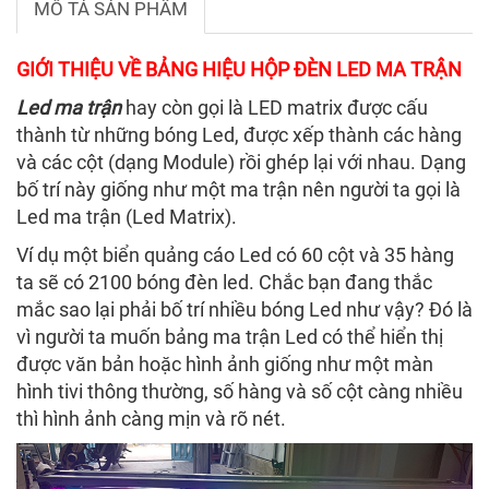
MÔ TẢ SẢN PHẨM
GIỚI THIỆU VỀ BẢNG HIỆU HỘP ĐÈN LED MA TRẬN
Led ma trận
hay còn gọi là LED matrix được cấu
thành từ những bóng Led, được xếp thành các hàng
và các cột (dạng Module) rồi ghép lại với nhau. Dạng
bố trí này giống như một ma trận nên người ta gọi là
Led ma trận (Led Matrix).
Ví dụ một biển quảng cáo Led có 60 cột và 35 hàng
ta sẽ có 2100 bóng đèn led. Chắc bạn đang thắc
mắc sao lại phải bố trí nhiều bóng Led như vậy? Đó là
vì người ta muốn bảng ma trận Led có thể hiển thị
được văn bản hoặc hình ảnh giống như một màn
hình tivi thông thường, số hàng và số cột càng nhiều
thì hình ảnh càng mịn và rõ nét.