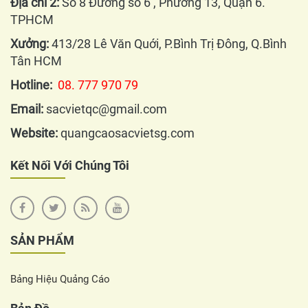
Địa chỉ 2:
Số 8 Đường số 6 , Phường 13, Quận 6.
TPHCM
Xưởng:
413/28 Lê Văn Quới, P.Bình Trị Đông, Q.Bình
Tân HCM
Hotline:
08. 777 970 79
Email:
sacvietqc@gmail.com
Website:
quangcaosacvietsg.com
Kết Nối Với Chúng Tôi
SẢN PHẨM
Bảng Hiệu Quảng Cáo