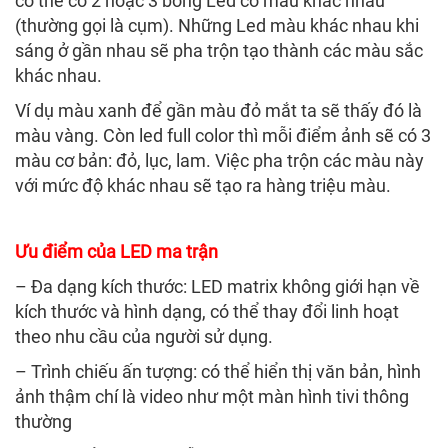
có thể có 2 hoặc 3 bóng Led có màu khác nhau
(thường gọi là cụm). Những Led màu khác nhau khi
sáng ở gần nhau sẽ pha trộn tạo thành các màu sắc
khác nhau.
Ví dụ màu xanh để gần màu đỏ mắt ta sẽ thấy đó là
màu vàng. Còn led full color thì mỗi điểm ảnh sẽ có 3
màu cơ bản: đỏ, lục, lam. Việc pha trộn các màu này
với mức độ khác nhau sẽ tạo ra hàng triệu màu.
Ưu điểm của LED ma trận
– Đa dạng kích thước: LED matrix không giới hạn về
kích thước và hình dạng, có thể thay đổi linh hoạt
theo nhu cầu của người sử dụng.
– Trình chiếu ấn tượng: có thể hiển thị văn bản, hình
ảnh thậm chí là video như một màn hình tivi thông
thường