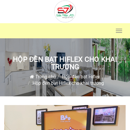
Toggl
navig
HỘP ĐÈN BẠT HIFLEX CHO KHAI
TRƯƠNG
Trang chủ
Hộp đèn bạt Hiflex
Hộp đèn bạt Hiflex cho khai trương