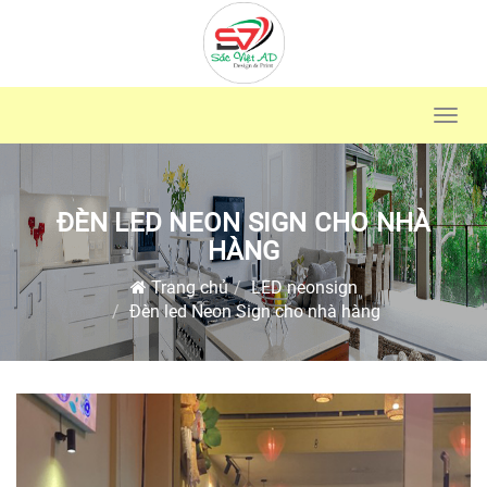
Toggl
navig
ĐÈN LED NEON SIGN CHO NHÀ
HÀNG
Trang chủ
LED neonsign
Đèn led Neon Sign cho nhà hàng